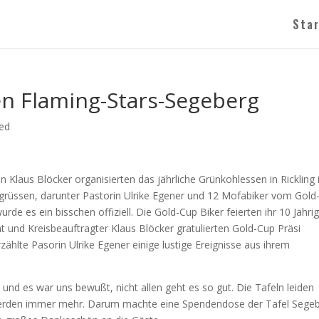
Sta
n Flaming-Stars-Segeberg
ed
 Klaus Blöcker organisierten das jährliche Grünkohlessen in Rickling 
grüssen, darunter Pastorin Ulrike Egener und 12 Mofabiker vom Gold
e es ein bisschen offiziell. Die Gold-Cup Biker feierten ihr 10 Jähri
 und Kreisbeauftragter Klaus Blöcker gratulierten Gold-Cup Präsi
hlte Pasorin Ulrike Egener einige lustige Ereignisse aus ihrem
 und es war uns bewußt, nicht allen geht es so gut. Die Tafeln leiden
 werden immer mehr. Darum machte eine Spendendose der Tafel Sege