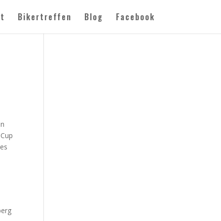
rt
Bikertreffen
Blog
Facebook
in
-Cup
ges
berg